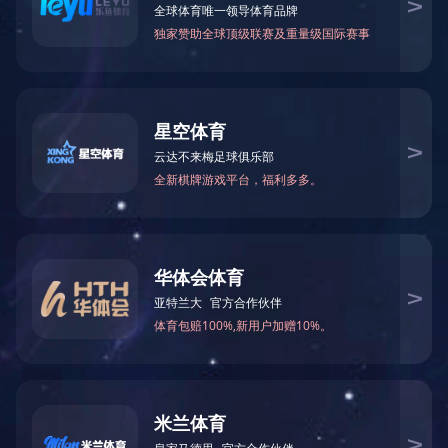
企业荣誉
产品中心

产品中心
主要产品分类：低压成套开关设备、高压成套开关设
备、电气自动化控制成套设备、电缆桥架、开云(中
国)Kaiyun·官方网站、钢结构机械加工。 企业生产、制
造的优质产品设备已具有良好的经营业绩和信誉。
进一步了解

低压成套开关设备
高压成套开关设备
电气自动化控制成套设备
电缆桥架
开云(中国)Kaiyun·官方网站