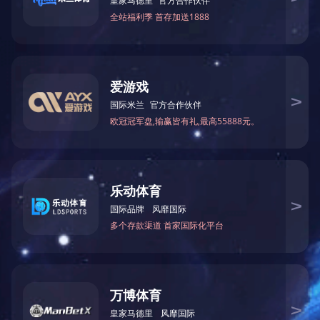
钢结构机械加工
企业实力

企业实力
公司拥有较强的技术力量，聚集了一批在自动化控制领
域，高低压成套开关设备制造，研发、调试有多年工作
经验的优秀复合型人才。企业现有员工126人，其中具有
高级职称的技术人员8人，中初级职称的技术人员20人。
进一步了解

实力保障
服务支持
新闻动态
kaiyun.com