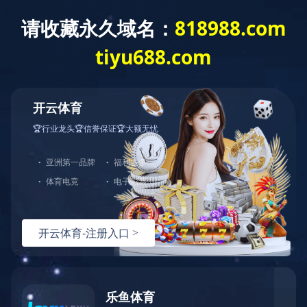
首页
关于我们

关于我们
开云(中国)Kaiyun·官方网站位于辽宁省鞍山市达道湾工
业园红旗南街56号，创建于一九九三年，现已发展成为
具有一定生产规模，年销售额超过五千万元的企业，公
司现有标准厂房9000平方米，占地11000平方米，固定资
产达到近亿元。
进一步了解

公司简介
领导致词
企业文化