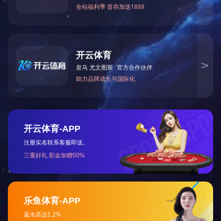
安全保障：高低压成套设备
的“生命线”
访问量：




安全，是高低压成套设备设计与制造不可逾越的红线。其安全
保障体系主要体现在三个方面：
首先是电气安全。采用绝缘性能优良的材料，保证足够的电气