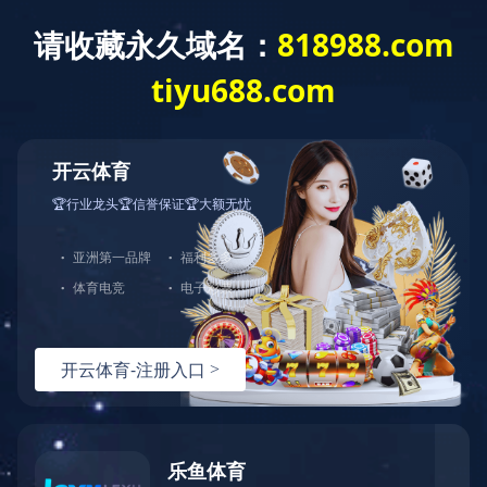
首页
关于我们

关于我们
开云(中国)Kaiyun·官方网站位于辽宁省鞍山市达道湾工
业园红旗南街56号，创建于一九九三年，现已发展成为
具有一定生产规模，年销售额超过五千万元的企业，公
司现有标准厂房9000平方米，占地11000平方米，固定资
产达到近亿元。
进一步了解

公司简介
领导致词
企业文化