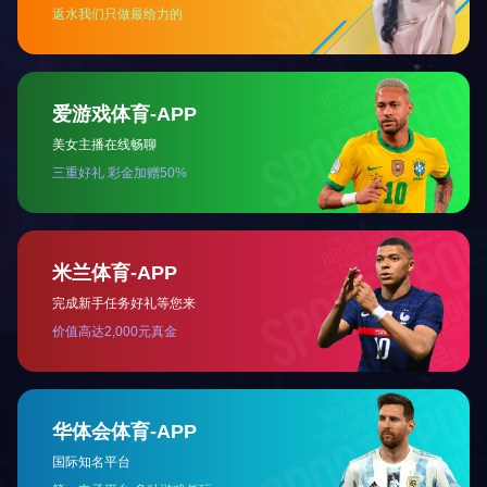
※ 质检部强化工序检验力度，杜绝了工序错、漏检。
※ 产品出厂严格检查合格率100%。
希望各界朋友一如既往地支持鞍山北方电控，帮助鞍山北方电控，深
信在您的关爱下，开云(中国)Kaiyun·官方网站的明天将会更加美好、
更加灿烂。
我们将通过网页这座桥梁，热忱为您提供准确的信息，详实的资料和
优质的服务。
辽宁省鞍山市铁西区达道湾工业园
0412-8420311