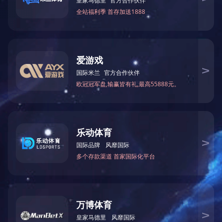
钢结构机械加工
企业实力

企业实力
公司拥有较强的技术力量，聚集了一批在自动化控制领
域，高低压成套开关设备制造，研发、调试有多年工作
经验的优秀复合型人才。企业现有员工126人，其中具有
高级职称的技术人员8人，中初级职称的技术人员20人。
进一步了解

实力保障
服务支持
新闻动态
kaiyun.com