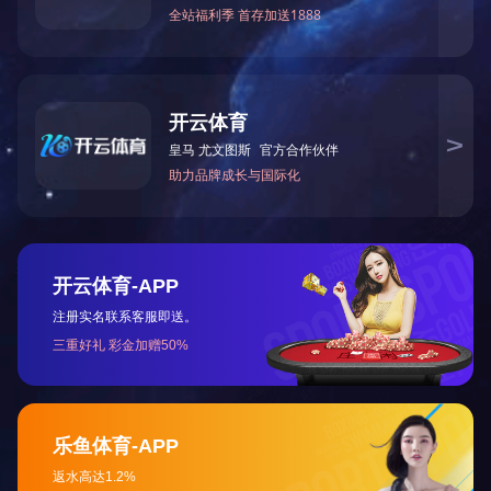
实力保障
1、质量保证体系
公司按照ISO9001标准建立起来的质量体系于2001年6月通过
了国家权威认证机构的认证。其程序文件经过内审
和管理评审，证明体系运行有效，部分产品通过了国家ccc认
证，产品达到国家标准。
2、制造过程中的质量管理
※ 公司全体员工按照质量体系程序和岗位职责规范自己的工
作。
※ 制造工序严格按图纸、工艺和技术要求施工。